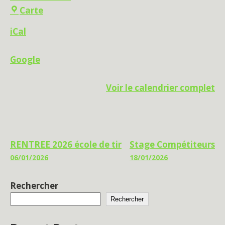
Les
Carte
Archers
iCal
de
le
Google
Cité
Voir le calendrier complet
Navigation
RENTREE 2026 école de tir
Stage Compétiteurs
06/01/2026
18/01/2026
de
l’article
Rechercher
Rechercher