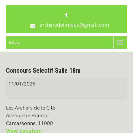
Skip
archersdelimoux
to
content
archersdelimoux@gmail.com
Menu
Concours Selectif Salle 18m
Concours
11/01/2026
Selectif
Salle
18m
Les Archers de le Cité
Avenue de Bouriac
Carcassonne
,
11000
View Location