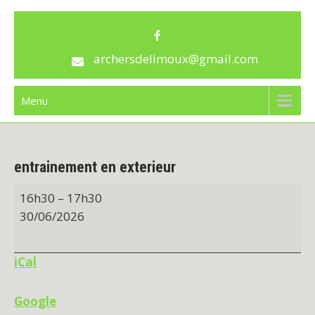
Skip
archersdelimoux
to
content
archersdelimoux@gmail.com
Menu
entrainement en exterieur
entrainement
16h30
–
17h30
en
30/06/2026
exterieur
iCal
Google