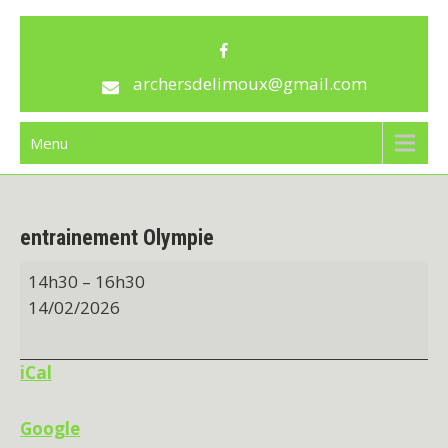
Skip
archersdelimoux
to
content
archersdelimoux@gmail.com
Menu
entrainement Olympie
entrainement
14h30
–
16h30
Olympie
14/02/2026
iCal
Google