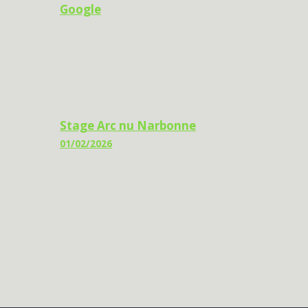
Google
Navigation
Stage Arc nu Narbonne
01/02/2026
de
l’article