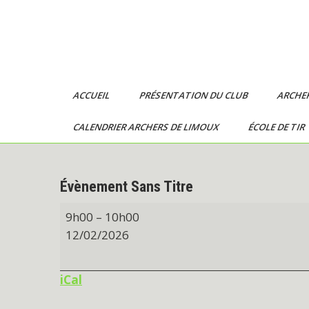
Skip
archersdelimoux
to
content
ACCUEIL
PRÉSENTATION DU CLUB
ARCHE
CALENDRIER ARCHERS DE LIMOUX
ÉCOLE DE TIR
Évènement Sans Titre
Évènement
9h00
–
10h00
Sans
12/02/2026
Titre
iCal