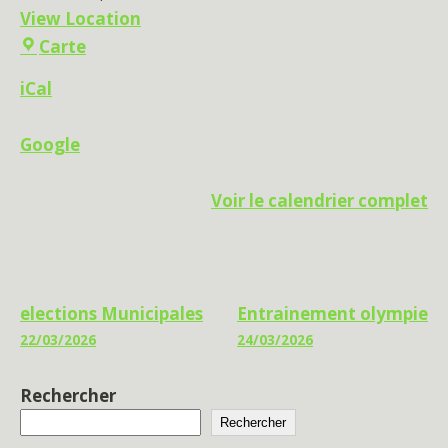
View Location
Archers
Carte
de
iCal
Narbonne
Google
Voir le calendrier complet
Navigation
elections Municipales
Entrainement olympie
22/03/2026
24/03/2026
de
l’article
Rechercher
Rechercher