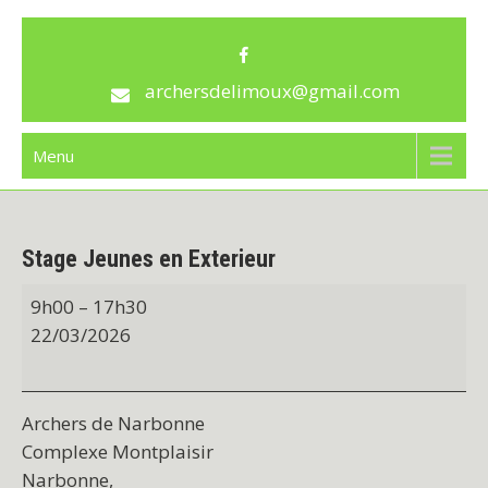
Skip
archersdelimoux
to
content
archersdelimoux@gmail.com
Menu
Stage Jeunes en Exterieur
Stage
9h00
–
17h30
Jeunes
22/03/2026
en
Exterieur
Archers de Narbonne
Complexe Montplaisir
Narbonne
,